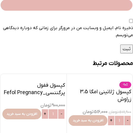
ذخیره نام، ایمیل و وبسایت من در مرورگر برای زمانی که دوباره دیدگاهی
می‌نویسم.
محصولات مرتبط
کپسول ففول
-10%
کپسول ژلاتینی امگا 3،5
پرگننسی_Fefol Pregnancy
زراوش
900,000
تومان
516,000
تومان
571,900
تومان
افزودن به سبد خرید
افزودن به سبد خرید