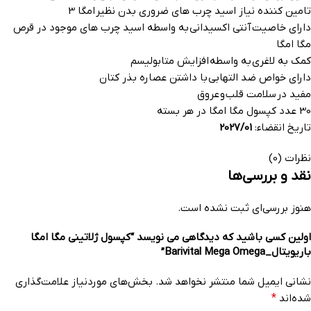
تامین کننده نیاز اسید چرب های ضروری بدن نظیر امگا 3
دارای خاصیت آنتی اکسیدانی به واسطه اسید چرب های موجود در قرص
مگا امگا
کمک به لاغری به واسطه افزایش متابولیسم
دارای خواص ضد التهابی با داشتن عصاره بذر کتان
مفید در سلامت قلب و عروق
30 عدد کپسول مگا امگا در هر بسته
تاریخ انقضاء:
2027/01
نظرات (0)
نقد و بررسی‌ها
هنوز بررسی‌ای ثبت نشده است.
اولین کسی باشید که دیدگاهی می نویسد “کپسول ژلاتینی مگا امگا
باریویتال_Barivital Mega Omega”
نشانی ایمیل شما منتشر نخواهد شد.
بخش‌های موردنیاز علامت‌گذاری
شده‌اند
*