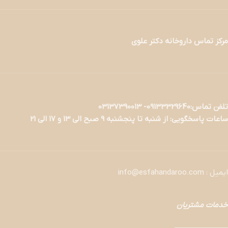
مرکز تماس داروخانه دکتر علوی
تلفن تماس:09133329640- 03137390013
ساعات پاسخگویی: از شنبه تا پنجشنبه 9 صبح الی 13 و 17 الی 21
ایمیل : info@esfahandaroo.com
خدمات مشتریان
———————