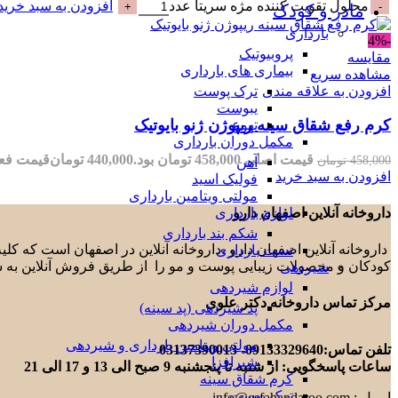
محلول تقویت کننده مژه سریتا عدد
افزودن به سبد خرید
مادر و کودک
بارداری
-4%
پروبیوتیک
مقایسه
بیماری های بارداری
مشاهده سریع
افزودن به علاقه مندی
ترک پوست
یبوست
کرم رفع شقاق سینه ریپوژن ژنو بایوتیک
تهوع
مکمل دوران بارداری
قیمت اصلی 458,000 تومان بود.
440,000
تومان
قیمت فعلی 440,000 تو
458,000
تومان
آهن
افزودن به سبد خرید
فولیک اسید
مولتی ویتامین بارداری
لوازم بارداری
داروخانه آنلاین اصفهان دارو
شکم بند بارداری
داروخانه آنلاین اصفهان دارو ،داروخانه آنلاین در اصفهان است که ک
تست بارداری
کودکان و محصولات زیبایی پوست و مو را از طریق فروش آنلاین به 
شیردهی
لوازم شیردهی
مرکز تماس داروخانه دکتر علوی
پد شیردهی (پد سینه)
مکمل دوران شیردهی
مولتی ویتامین بارداری و شیردهی
تلفن تماس:09133329640- 03137390013
شیرافزا
ساعات پاسخگویی: از شنبه تا پنجشنبه 9 صبح الی 13 و 17 الی 21
کرم شقاق سینه
ترک پوست
ایمیل : info@esfahandaroo.com