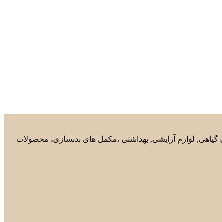
های گیاهی, لوازم آرایشی, بهداشتی ،مکمل های بدنسازی، محصولات