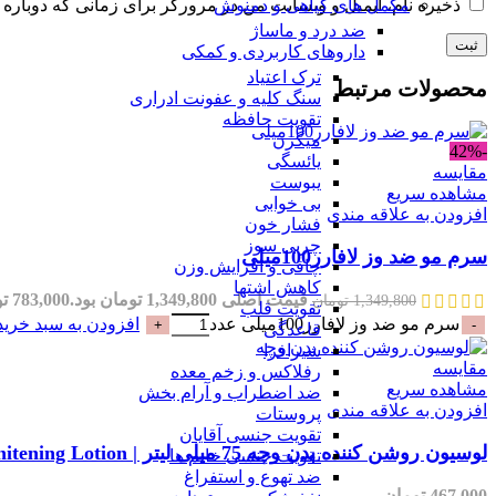
مکمل های گیاهی و دمنوش
ذخیره نام، ایمیل و وبسایت من در مرورگر برای زمانی که دوباره 
ضد درد و ماساژ
داروهای کاربردی و کمکی
ترک اعتیاد
محصولات مرتبط
سنگ کلیه و عفونت ادراری
تقویت حافظه
میگرن
-42%
یائسگی
مقایسه
یبوست
مشاهده سریع
بی خوابی
افزودن به علاقه مندی
فشار خون
چربی سوز
سرم مو ضد وز لافارر100میلی
چاقی و افزایش وزن
کاهش اشتها
قیمت اصلی 1,349,800 تومان بود.
783,000
ت
1,349,800
تومان
تقویت قلب
سرم مو ضد وز لافارر100میلی عدد
افزودن به سبد خرید
قاعدگی
شیرافزا
مقایسه
رفلاکس و زخم معده
مشاهده سریع
ضد اضطراب و آرام بخش
افزودن به علاقه مندی
پروستات
تقویت جنسی آقایان
لوسیون روشن کننده بدن وچه 75 میلی لیتر | Voche Body Whitening Lotion
تقویت جنسی خانم ها
ضد تهوع و استفراغ
467,000
تومان