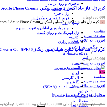
تاخیری و زود انزالی
کرم ژل فاز حاد اکنس 2 ساین اسکین_SynSkin Acnes 2 Acute Phase Cream
اسپری تاخیری
ژل تاخیری
380,000
تومان
قرص تاخیری و مکمل ها
کرم ژل فاز حاد اکنس 2 ساین اسکین_SynSkin Acnes 2 Acute Phase Cream عدد
بهبود باروری
بهبود باروری آقایان و تقویت اسپرم
مقایسه
ژل لوبریکانت و روان کننده
مشاهده سریع
کاندوم
افزودن به علاقه مندی
تست بارداری
مکمل ورزشی
کرم ژل ضدآفتاب ساین شیلد(بدون رنگ)_SynSkin Synshield Sunscreen Cream Gel SPF50
پروتئین بدنسازی
گینر
469,000
تومان
مس
افزودن به سبد خرید
آمینو اسید
-3%
آمینو
مقایسه
ال کارنیتین
مشاهده سریع
گلوتامین
افزودن به علاقه مندی
بی سی ای ای (BCAA)
کراتین
محلول تقویت کننده مژه سریتا
گلوتامین
سی ال ای
قیمت اصلی 1,586,000 تومان بود.
1,540,000
تومان
قیمت فعل
1,586,000
تومان
ال کارنیتین