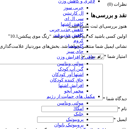
لاغری و کاهش وزن
نظرات (0)
چربی سوز
ال کارنیتین
نقد و بررسی‌ها
سی ال ای
کاهش اشتها
هنوز بررسی‌ای ثبت نشده است.
کاهش جذب چربی
کاهش جذب قند
اولین کسی باشید که دیدگاهی می نویسد “رنگ موی پیکشن10.1”
کروم
گارسینیا
نشانی ایمیل شما منتشر نخواهد شد.
بخش‌های موردنیاز علامت‌گذاری 
چای سبز
امتیاز شما
*
چاقی و افزایش وزن
مولتی ویتامین
گین آپ کودک
اشتها آور کودکان
چاق کننده کودکان
افزایش اشتها
مخمر آبجو
مکمل های حمایت از رژیم
دیدگاه شما
*
مولتی ویتامین
امگا3
نام
*
جلبک
پروبیوتیک
ایمیل
*
پروبیوتیک بانوان