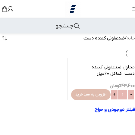
رد کردن به ناوبری
رد کردن به محتوای اصلی
جستجو
خانه
/
ضدعفونی کننده دست
محلول ضدعفونی کننده
دست_کماکل 60میل
43,400
تومان
افزودن به سبد خرید
فیلتر موجودی و حراج
فروش ویژه
موجود در انبار