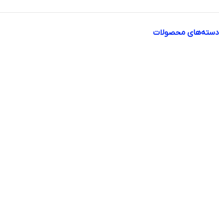
دسته‌های محصولات
svti phn
آرایشی بهداشتی
آرایشی
آرایش ابرو
رنگ ابرو
ریمل ابرو
ژل ابرو
مداد ابرو
آرایش چشم
تقویت مژه
خط چشم
ریمل
سایه چشم
مداد چشم
آرایش صورت