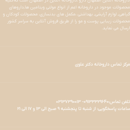
داروخانه آنلاین اصفهان دارو ،داروخانه آنلاین در اصفهان است که کلیه
محصولات موجود در داروخانه اعم از انواع مولتی ویتامین ها,داروهای
گیاهی, لوازم آرایشی, بهداشتی ،مکمل های بدنسازی، محصولات کودکان و
محصولات زیبایی پوست و مو را از طریق فروش آنلاین به سراسر کشور
ارسال می نماید.
مرکز تماس داروخانه دکتر علوی
تلفن تماس:09133329640- 03137390013
ساعات پاسخگویی: از شنبه تا پنجشنبه 9 صبح الی 13 و 17 الی 21