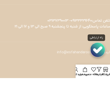
تلفن تماس:09133329640- 03137390013
ساعات پاسخگویی: از شنبه تا پنجشنبه 9 صبح الی 13 و 17 الی 21
راه ارتباطی
ایمیل : info@esfahandaroo.com
خدمات مشتریان
فروشگاه
فیلترها
علاقه مندی
سبد خرید
حساب کاربری من
———————
نحوه ثبت سفارش
راهنمای استرداد کالا