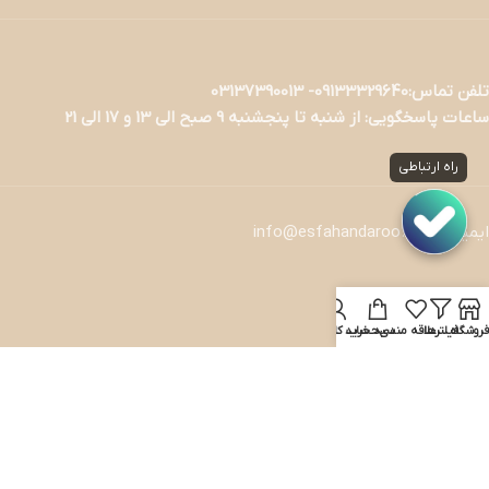
تلفن تماس:09133329640- 03137390013
ساعات پاسخگویی: از شنبه تا پنجشنبه 9 صبح الی 13 و 17 الی 21
راه ارتباطی
ایمیل : info@esfahandaroo.com
خدمات مشتریان
فروشگاه
فیلترها
علاقه مندی
سبد خرید
حساب کاربری من
———————
نحوه ثبت سفارش
راهنمای استرداد کالا